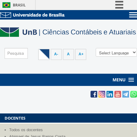
BRASIL
Simplifique!
Sobre a UnB
Comunica BR
Unidades acadêmicas
Participe
Estude na UnB
Graduação
Acesso à informação
Pós-Graduação
Administração
Legislação
A-
A
A+
Servidor
Canais
MENU
DOCENTES
Todos os docentes
Abimael de Jesus Barros Costa