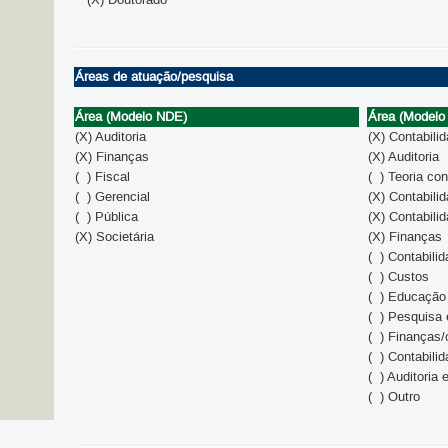
Áreas de atuação/pesquisa
Área (Modelo NDE)
Área (Modelo
(X) Auditoria
(X) Contabilid
(X) Finanças
(X) Auditoria
( ) Fiscal
( ) Teoria con
( ) Gerencial
(X) Contabilid
( ) Pública
(X) Contabili
(X) Societária
(X) Finanças
( ) Contabili
( ) Custos
( ) Educação
( ) Pesquisa 
( ) Finanças/
( ) Contabili
( ) Auditoria 
( ) Outro