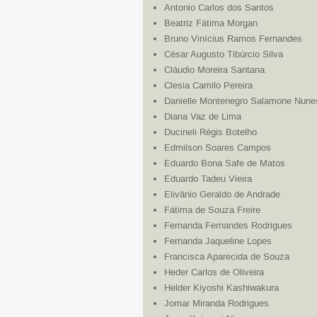
Antonio Carlos dos Santos
Beatriz Fátima Morgan
Bruno Vinícius Ramos Fernandes
César Augusto Tibúrcio Silva
Cláudio Moreira Santana
Clesia Camilo Pereira
Danielle Montenegro Salamone Nune
Diana Vaz de Lima
Ducineli Régis Botelho
Edmilson Soares Campos
Eduardo Bona Safe de Matos
Eduardo Tadeu Vieira
Elivânio Geraldo de Andrade
Fátima de Souza Freire
Fernanda Fernandes Rodrigues
Fernanda Jaqueline Lopes
Francisca Aparecida de Souza
Heder Carlos de Oliveira
Helder Kiyoshi Kashiwakura
Jomar Miranda Rodrigues