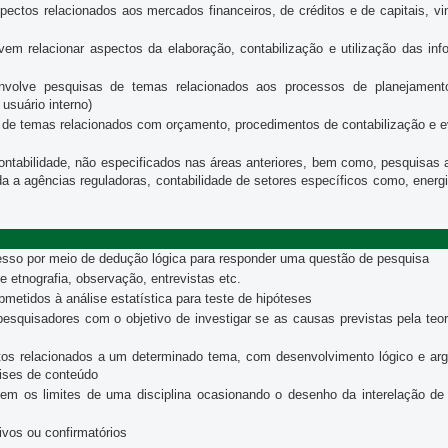
ctos relacionados aos mercados financeiros, de créditos e de capitais, vi
em relacionar aspectos da elaboração, contabilização e utilização das in
volve pesquisas de temas relacionados aos processos de planejamento
usuário interno)
de temas relacionados com orçamento, procedimentos de contabilização e e
tabilidade, não especificados nas áreas anteriores, bem como, pesquisas a
da a agências reguladoras, contabilidade de setores específicos como, energia 
esso por meio de dedução lógica para responder uma questão de pesquisa
etnografia, observação, entrevistas etc.
etidos à análise estatística para teste de hipóteses
pesquisadores com o objetivo de investigar se as causas previstas pela te
tos relacionados a um determinado tema, com desenvolvimento lógico e arg
lises de conteúdo
 os limites de uma disciplina ocasionando o desenho da interelação de v
ivos ou confirmatórios