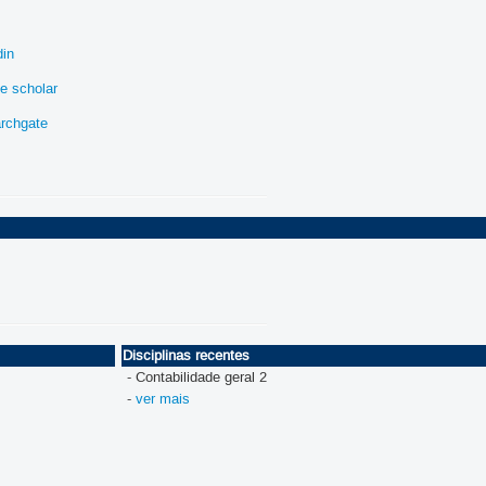
din
e scholar
archgate
Disciplinas recentes
- Contabilidade geral 2
-
ver mais