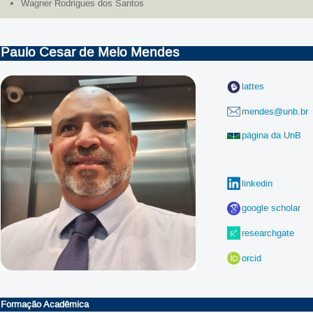
Wagner Rodrigues dos Santos
Paulo Cesar de Melo Mendes
lattes
mendes@unb.br
página da UnB
linkedin
google scholar
researchgate
orcid
Formação Acadêmica