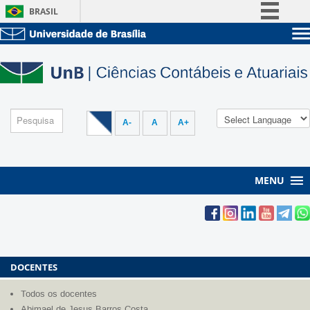
BRASIL
Simplifique!
Sobre a UnB
Comunica BR
Unidades acadêmicas
Participe
Estude na UnB
Graduação
Acesso à informação
Pós-Graduação
Administração
Legislação
A-
A
A+
Servidor
Canais
MENU
DOCENTES
Todos os docentes
Abimael de Jesus Barros Costa