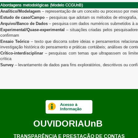
Abordagens metodológicas (Modelo CCGUnB)
Analítico/Modelagem
– representação de um conceito ou processo por mei
Estudo de caso/Campo
– pesquisas que adotam os métodos de etnografia, 
Arquivo/Banco de Dados
– pesquisa com dados numéricos submetidos à anál
Experimental/Quase-experimental
– situações criadas pelos pesquisadore
confirmam
Ensaio Teórico
– texto que discorra sobre ideias e pensamentos relacion
investigação histórica do pensamento e práticas contábeis; análises de con
Crítico-interdisciplinar
– pesquisas com temas que ultrapassem os limites 
crítica
Survey
– levantamento de dados para fins exploratórios, descritivos ou conf
Acesso à
Informação
OUVIDORIA
UnB
TRANSPARÊNCIA E PRESTAÇÃO DE CONTAS