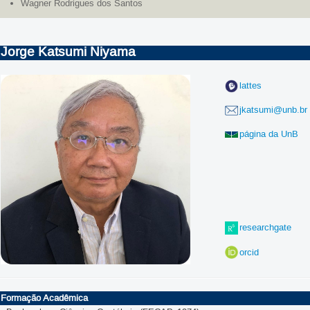
Wagner Rodrigues dos Santos
Jorge Katsumi Niyama
lattes
jkatsumi@unb.br
página da UnB
researchgate
orcid
Formação Acadêmica