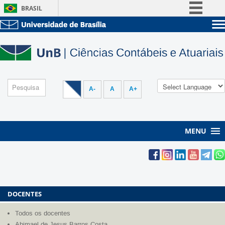
BRASIL
Simplifique!
Sobre a UnB
Comunica BR
Unidades acadêmicas
Participe
Estude na UnB
Graduação
Acesso à informação
Pós-Graduação
Administração
Legislação
A-
A
A+
Servidor
Canais
MENU
DOCENTES
Todos os docentes
Abimael de Jesus Barros Costa