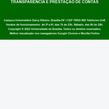
TRANSPARÊNCIA E PRESTAÇÃO DE CONTAS
Campus
Universitário Darcy Ribeiro,
Brasília-DF | CEP 70910-900
Telefones UnB
Horário de funcionamento: de 2ª a 6ª, das 7h às 23h. Sábado, das 8h às 18h.
Copyright © 2022
Universidade de Brasília
.
Todos os direitos reservados.
Melhor visualizado nos navegadores Google Chrome e Mozilla Firefox