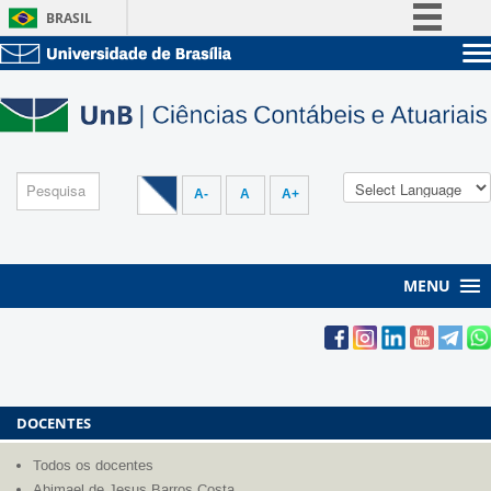
BRASIL
Simplifique!
Sobre a UnB
Comunica BR
Unidades acadêmicas
Participe
Estude na UnB
Graduação
Acesso à informação
Pós-Graduação
Administração
Legislação
A-
A
A+
Servidor
Canais
MENU
DOCENTES
Todos os docentes
Abimael de Jesus Barros Costa