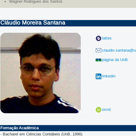
Wagner Rodrigues dos Santos
Cláudio Moreira Santana
lattes
claudio.santana@u
página da UnB
linkedin
orcid
Formação Acadêmica
- Bacharel em Ciências Contábeis (UnB, 1996)