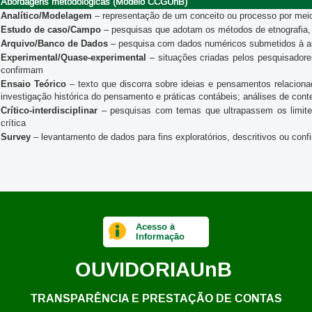
Abordagens metodológicas (Modelo CCGUnB)
Analítico/Modelagem
– representação de um conceito ou processo por mei
Estudo de caso/Campo
– pesquisas que adotam os métodos de etnografia, 
Arquivo/Banco de Dados
– pesquisa com dados numéricos submetidos à anál
Experimental/Quase-experimental
– situações criadas pelos pesquisadore
confirmam
Ensaio Teórico
– texto que discorra sobre ideias e pensamentos relacion
investigação histórica do pensamento e práticas contábeis; análises de con
Crítico-interdisciplinar
– pesquisas com temas que ultrapassem os limites 
crítica
Survey
– levantamento de dados para fins exploratórios, descritivos ou conf
Acesso à
Informação
OUVIDORIA
UnB
TRANSPARÊNCIA E PRESTAÇÃO DE CONTAS