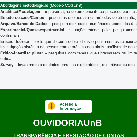
Abordagens metodológicas (Modelo CCGUnB)
Analítico/Modelagem
– representação de um conceito ou processo por mei
Estudo de caso/Campo
– pesquisas que adotam os métodos de etnografia, 
Arquivo/Banco de Dados
– pesquisa com dados numéricos submetidos à anál
Experimental/Quase-experimental
– situações criadas pelos pesquisadore
confirmam
Ensaio Teórico
– texto que discorra sobre ideias e pensamentos relacion
investigação histórica do pensamento e práticas contábeis; análises de con
Crítico-interdisciplinar
– pesquisas com temas que ultrapassem os limites 
crítica
Survey
– levantamento de dados para fins exploratórios, descritivos ou conf
Acesso à
Informação
OUVIDORIA
UnB
TRANSPARÊNCIA E PRESTAÇÃO DE CONTAS