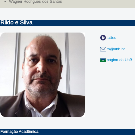
Wagner Rodrigues dos Santos
Rildo e Silva
lattes
rs@unb.br
página da UnB
Formação Acadêmica