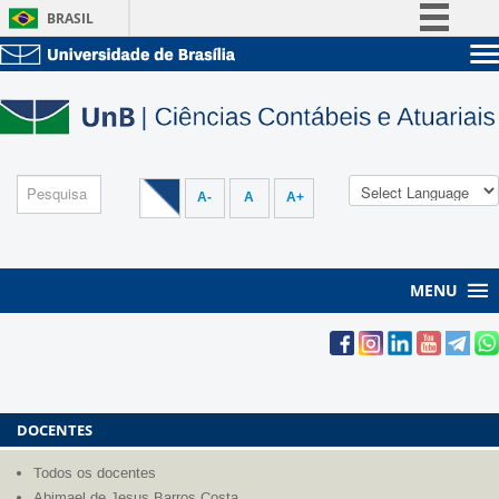
BRASIL
Simplifique!
Sobre a UnB
Comunica BR
Unidades acadêmicas
Participe
Estude na UnB
Graduação
Acesso à informação
Pós-Graduação
Administração
Legislação
A-
A
A+
Servidor
Canais
MENU
DOCENTES
Todos os docentes
Abimael de Jesus Barros Costa