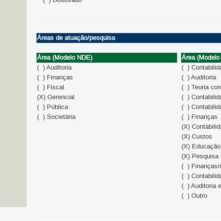
Áreas de atuação/pesquisa
Área (Modelo NDE)
Área (Modelo
( ) Auditoria
( ) Contabilid
( ) Finanças
( ) Auditoria
( ) Fiscal
( ) Teoria con
(X) Gerencial
( ) Contabilid
( ) Pública
( ) Contabili
( ) Societária
( ) Finanças
(X) Contabili
(X) Custos
(X) Educação
(X) Pesquisa 
( ) Finanças/
( ) Contabili
( ) Auditoria 
( ) Outro