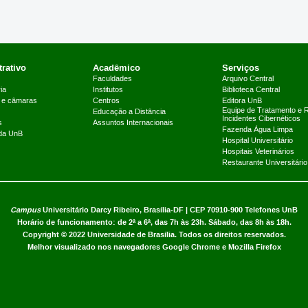
rativo
Acadêmico
Serviços
Faculdades
Arquivo Central
ia
Institutos
Biblioteca Central
 e câmaras
Centros
Editora UnB
Equipe de Tratamento e 
Educação a Distância
Incidentes Cibernéticos
s
Assuntos Internacionais
Fazenda Água Limpa
 da UnB
Hospital Universitário
Hospitais Veterinários
Restaurante Universitário
Campus
Universitário Darcy Ribeiro,
Brasília-DF | CEP 70910-900
Telefones UnB
Horário de funcionamento: de 2ª a 6ª, das 7h às 23h. Sábado, das 8h às 18h.
Copyright © 2022
Universidade de Brasília
.
Todos os direitos reservados.
Melhor visualizado nos navegadores Google Chrome e Mozilla Firefox