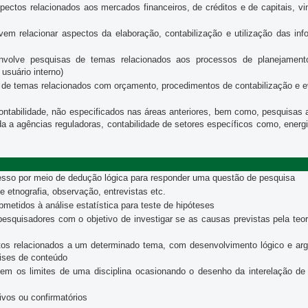
ctos relacionados aos mercados financeiros, de créditos e de capitais, vi
em relacionar aspectos da elaboração, contabilização e utilização das in
volve pesquisas de temas relacionados aos processos de planejamento
usuário interno)
de temas relacionados com orçamento, procedimentos de contabilização e e
tabilidade, não especificados nas áreas anteriores, bem como, pesquisas a
da a agências reguladoras, contabilidade de setores específicos como, energia 
esso por meio de dedução lógica para responder uma questão de pesquisa
etnografia, observação, entrevistas etc.
etidos à análise estatística para teste de hipóteses
pesquisadores com o objetivo de investigar se as causas previstas pela te
tos relacionados a um determinado tema, com desenvolvimento lógico e arg
lises de conteúdo
 os limites de uma disciplina ocasionando o desenho da interelação de v
ivos ou confirmatórios