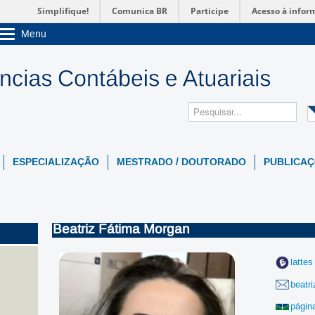
Simplifique!
Comunica BR
Participe
Acesso à infor
Menu
Sobre a UnB
Unidades acadêmicas
Estude na UnB
Graduação
Pós-Graduação
Administração
Servidor
ESPECIALIZAÇÃO
MESTRADO / DOUTORADO
PUBLICAÇ
Beatriz Fátima Morgan
lattes
beatr
págin