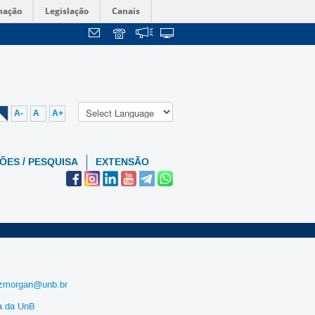
mação
Legislação
Canais
A-
A
A+
ÕES / PESQUISA
EXTENSÃO
izmorgan@unb.br
a da UnB