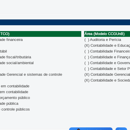
 TCO)
Área (Modelo CCGUnB)
ade financeira
( ) Auditoria e Perícia
(X) Contabilidade e Educa
tábil
( ) Contabilidade Financeir
ade fiscal/tributária
( ) Contabilidade e Finanç
dade social/ambiental
( ) Contabilidade e Gover
( ) Contabilidade e Setor P
dade Gerencial e sistemas de controle
(X) Contabilidade Gerenci
(X) Contabilidade e Socied
 em contabilidade
em contabilidade
orçamento público
dade pública
e controle públicos