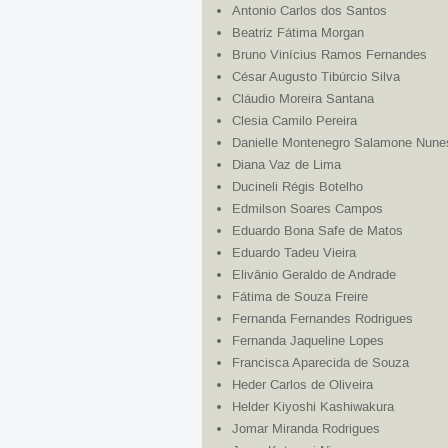
Antonio Carlos dos Santos
Beatriz Fátima Morgan
Bruno Vinícius Ramos Fernandes
César Augusto Tibúrcio Silva
Cláudio Moreira Santana
Clesia Camilo Pereira
Danielle Montenegro Salamone Nune
Diana Vaz de Lima
Ducineli Régis Botelho
Edmilson Soares Campos
Eduardo Bona Safe de Matos
Eduardo Tadeu Vieira
Elivânio Geraldo de Andrade
Fátima de Souza Freire
Fernanda Fernandes Rodrigues
Fernanda Jaqueline Lopes
Francisca Aparecida de Souza
Heder Carlos de Oliveira
Helder Kiyoshi Kashiwakura
Jomar Miranda Rodrigues