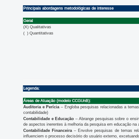
Principais abordagens metodológicas de interesse
Geral
(X) Qualitativas
( ) Quantitativas
Legenda:
Áreas de Atuação (modelo CCGUnB):
Auditoria e Perícia
– Engloba pesquisas relacionadas a temas 
contabilidade)
Contabilidade e Educação
– Abrange pesquisas sobre o ensin
de aspectos inerentes à melhoria da pesquisa em educação na á
Contabilidade Financeira
– Envolve pesquisas de temas rela
influenciem o processo decisório do usuário externo, excetuand