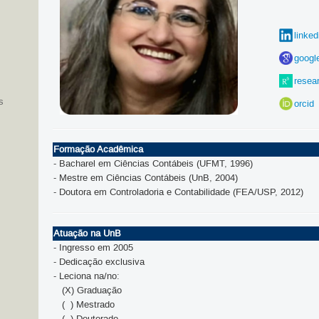
linked
googl
resea
s
orcid
Formação Acadêmica
- Bacharel em Ciências Contábeis (UFMT, 1996)
- Mestre em Ciências Contábeis (UnB, 2004)
- Doutora em Controladoria e Contabilidade (FEA/USP, 2012)
Atuação na UnB
- Ingresso em 2005
- Dedicação exclusiva
- Leciona na/no:
(X) Graduação
( ) Mestrado
( ) Doutorado