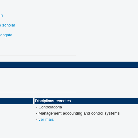
in
e scholar
rchgate
Disciplinas recentes
- Controladoria
- Management accounting and control systems
-
ver mais