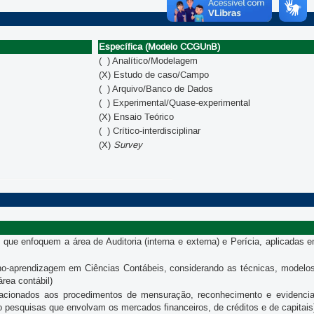
Específica (Modelo CCGUnB)
( ) Analítico/Modelagem
(X) Estudo de caso/Campo
( ) Arquivo/Banco de Dados
( ) Experimental/Quase-experimental
(X) Ensaio Teórico
( ) Crítico-interdisciplinar
(X)
Survey
que enfoquem a área de Auditoria (interna e externa) e Perícia, aplicadas 
o-aprendizagem em Ciências Contábeis, considerando as técnicas, modelos
rea contábil)
cionados aos procedimentos de mensuração, reconhecimento e evidencia
o pesquisas que envolvam os mercados financeiros, de créditos e de capitais