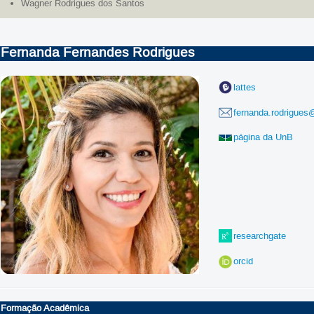
Wagner Rodrigues dos Santos
Fernanda Fernandes Rodrigues
lattes
fernanda.rodrigues
página da UnB
researchgate
orcid
Formação Acadêmica