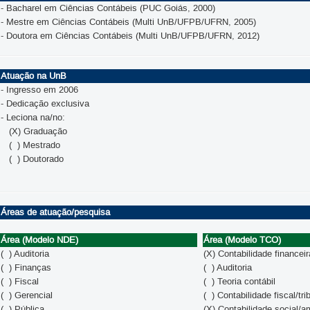
- Bacharel em Ciências Contábeis (PUC Goiás, 2000)
- Mestre em Ciências Contábeis (Multi UnB/UFPB/UFRN, 2005)
- Doutora em Ciências Contábeis (Multi UnB/UFPB/UFRN, 2012)
Atuação na UnB
- Ingresso em 2006
- Dedicação exclusiva
- Leciona na/no:
(X) Graduação
( ) Mestrado
( ) Doutorado
Áreas de atuação/pesquisa
Área (Modelo NDE)
Área (Modelo TCO)
( ) Auditoria
(X) Contabilidade financeir
( ) Finanças
( ) Auditoria
( ) Fiscal
( ) Teoria contábil
( ) Gerencial
( ) Contabilidade fiscal/tri
( ) Pública
(X) Contabilidade social/a