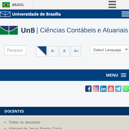
BRASIL
Simplifique!
Sobre a UnB
Comunica BR
Unidades acadêmicas
Participe
Estude na UnB
Graduação
Acesso à informação
Pós-Graduação
Administração
Legislação
A-
A
A+
Servidor
Canais
MENU
DOCENTES
Todos os docentes
Abimael de Jesus Barros Costa