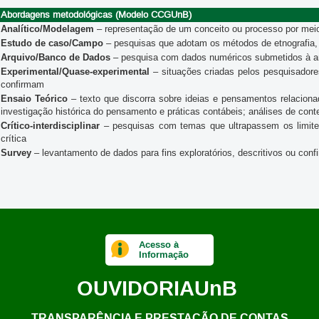
Abordagens metodológicas (Modelo CCGUnB)
Analítico/Modelagem
– representação de um conceito ou processo por mei
Estudo de caso/Campo
– pesquisas que adotam os métodos de etnografia, 
Arquivo/Banco de Dados
– pesquisa com dados numéricos submetidos à anál
Experimental/Quase-experimental
– situações criadas pelos pesquisadore
confirmam
Ensaio Teórico
– texto que discorra sobre ideias e pensamentos relacion
investigação histórica do pensamento e práticas contábeis; análises de con
Crítico-interdisciplinar
– pesquisas com temas que ultrapassem os limites 
crítica
Survey
– levantamento de dados para fins exploratórios, descritivos ou conf
Acesso à
Informação
OUVIDORIA
UnB
TRANSPARÊNCIA E PRESTAÇÃO DE CONTAS