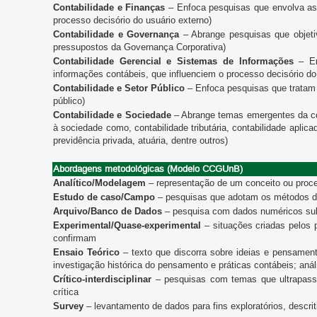
Contabilidade e Finanças
– Enfoca pesquisas que envolva aspe
processo decisório do usuário externo)
Contabilidade e Governança
– Abrange pesquisas que objetiv
pressupostos da Governança Corporativa)
Contabilidade Gerencial e Sistemas de Informações
– En
informações contábeis, que influenciem o processo decisório do 
Contabilidade e Setor Público
– Enfoca pesquisas que tratam 
público)
Contabilidade e Sociedade
– Abrange temas emergentes da con
à sociedade como, contabilidade tributária, contabilidade aplica
previdência privada, atuária, dentre outros)
Abordagens metodológicas (Modelo CCGUnB)
Analítico/Modelagem
– representação de um conceito ou proc
Estudo de caso/Campo
– pesquisas que adotam os métodos de 
Arquivo/Banco de Dados
– pesquisa com dados numéricos subm
Experimental/Quase-experimental
– situações criadas pelos 
confirmam
Ensaio Teórico
– texto que discorra sobre ideias e pensamen
investigação histórica do pensamento e práticas contábeis; aná
Crítico-interdisciplinar
– pesquisas com temas que ultrapassem
crítica
Survey
– levantamento de dados para fins exploratórios, descrit