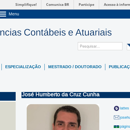
Simplifique!
Comunica BR
Participe
Acesso à infor
Menu
Sobre a UnB
Unidades acadêmicas
Estude na UnB
Graduação
Pós-Graduação
Administração
Servidor
ESPECIALIZAÇÃO
MESTRADO / DOUTORADO
PUBLICAÇ
José Humberto da Cruz Cunha
lattes
joseh
págin