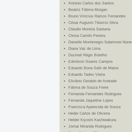
Antonio Carlos dos Santos
Beatriz Fátima Morgan
Bruno Vinícius Ramos Fernandes
César Augusto Tibúrcio Silva
Cláudio Moreira Santana
Clesia Camilo Pereira
Danielle Montenegro Salamone Nune
Diana Vaz de Lima
Ducineli Régis Botelho
Edmilson Soares Campos
Eduardo Bona Safe de Matos
Eduardo Tadeu Vieira
Elivânio Geraldo de Andrade
Fátima de Souza Freire
Fernanda Fernandes Rodrigues
Fernanda Jaqueline Lopes
Francisca Aparecida de Souza
Heder Carlos de Oliveira
Helder Kiyoshi Kashiwakura
Jomar Miranda Rodrigues