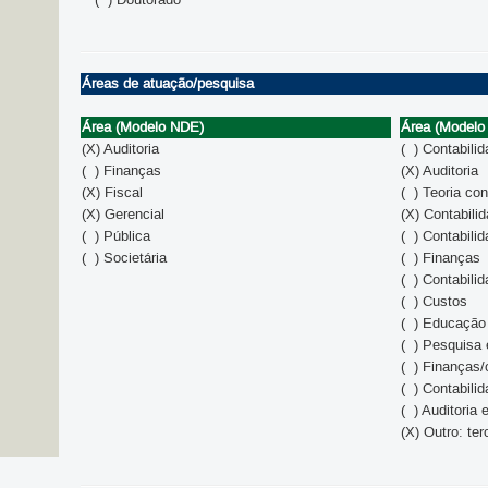
Áreas de atuação/pesquisa
Área (Modelo NDE)
Área (Modelo
(X) Auditoria
( ) Contabilid
( ) Finanças
(X) Auditoria
(X) Fiscal
( ) Teoria con
(X) Gerencial
(X) Contabilid
( ) Pública
( ) Contabili
( ) Societária
( ) Finanças
( ) Contabili
( ) Custos
( ) Educação
( ) Pesquisa 
( ) Finanças/
( ) Contabili
( ) Auditoria 
(X) Outro: ter