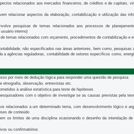
ctos relacionados aos mercados financeiros, de créditos e de capitais, vi
em relacionar aspectos da elaboração, contabilização e utilização das in
volve pesquisas de temas relacionados aos processos de planejamento
usuário interno)
de temas relacionados com orçamento, procedimentos de contabilização e e
tabilidade, não especificados nas áreas anteriores, bem como, pesquisas a
da a agências reguladoras, contabilidade de setores específicos como, energia 
esso por meio de dedução lógica para responder uma questão de pesquisa
etnografia, observação, entrevistas etc.
etidos à análise estatística para teste de hipóteses
pesquisadores com o objetivo de investigar se as causas previstas pela te
tos relacionados a um determinado tema, com desenvolvimento lógico e arg
lises de conteúdo
 os limites de uma disciplina ocasionando o desenho da interelação de v
ivos ou confirmatórios