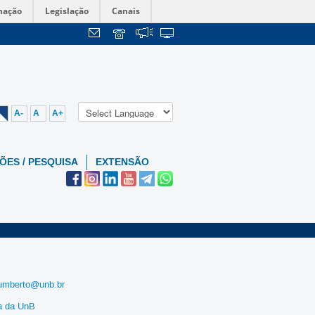
mação
Legislação
Canais
A-
A
A+
ÕES / PESQUISA
EXTENSÃO
umberto@unb.br
a da UnB