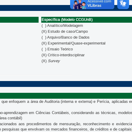
Específica (Modelo CCGUnB)
( ) Analítico/Modelagem
(X) Estudo de caso/Campo
( ) Arquivo/Banco de Dados
(X) Experimental/Quase-experimental
( ) Ensaio Teórico
(X) Crítico-interdisciplinar
(X)
Survey
que enfoquem a área de Auditoria (interna e externa) e Perícia, aplicadas 
o-aprendizagem em Ciências Contábeis, considerando as técnicas, modelos
rea contábil)
cionados aos procedimentos de mensuração, reconhecimento e evidencia
o pesquisas que envolvam os mercados financeiros, de créditos e de capitais