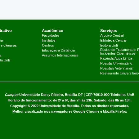
rativo
Acadêmico
Serviços
Faculdades
Arquivo Central
ia
Institutos
Biblioteca Central
 e câmaras
Centros
Editora UnB
Equipe de Tratamento e 
Educação a Distância
Incidentes Cibernéticos
s
Assuntos Internacionais
Fazenda Água Limpa
 da UnB
Hospital Universitário
Hospitais Veterinários
Restaurante Universitário
Campus
Universitário Darcy Ribeiro,
Brasília-DF | CEP 70910-900
Telefones UnB
Horário de funcionamento: de 2ª a 6ª, das 7h às 23h. Sábado, das 8h às 18h.
Copyright © 2022
Universidade de Brasília
.
Todos os direitos reservados.
Melhor visualizado nos navegadores Google Chrome e Mozilla Firefox