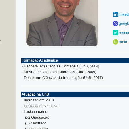
linked
googl
resea
s
orcid
Formação Acadêmica
- Bacharel em Ciências Contábeis (UnB, 2004)
- Mestre em Ciências Contábeis (UnB, 2009)
- Doutor em Ciências da Informação (UnB, 2017)
Atuação na UnB
- Ingresso em 2010
- Dedicação exclusiva
- Leciona na/no:
(X) Graduação
( ) Mestrado
( ) Doutorado