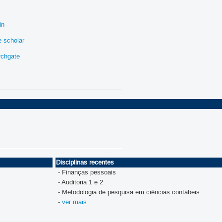
in
e scholar
rchgate
Disciplinas recentes
- Finanças pessoais
- Auditoria 1 e 2
- Metodologia de pesquisa em ciências contábeis
-
ver mais