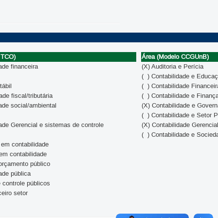
 TCO)
Área (Modelo CCGUnB)
ade financeira
(X) Auditoria e Perícia
( ) Contabilidade e Educa
tábil
( ) Contabilidade Financeir
ade fiscal/tributária
( ) Contabilidade e Finanç
dade social/ambiental
(X) Contabilidade e Gover
( ) Contabilidade e Setor P
dade Gerencial e sistemas de controle
(X) Contabilidade Gerenci
( ) Contabilidade e Socied
 em contabilidade
em contabilidade
orçamento público
dade pública
e controle públicos
ceiro setor