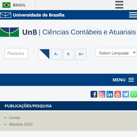
BRASIL
Simplifique!
Sobre a UnB
Comunica BR
Unidades acadêmicas
Participe
Estude na UnB
Graduação
Acesso à informação
Pós-Graduação
Administração
Legislação
A-
A
A+
Servidor
Canais
MENU
PUBLICAÇÕES/PESQUISA
Livros
Revista CGG