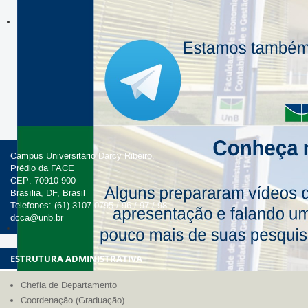
Campus Universitário Darcy Ribeiro,
Prédio da FACE
CEP: 70910-900
Brasília, DF, Brasil
Telefones: (61) 3107-0795 / 96 / 97 / 98
dcca@unb.br
ESTRUTURA ADMINISTRATIVA
Chefia de Departamento
Coordenação (Graduação)