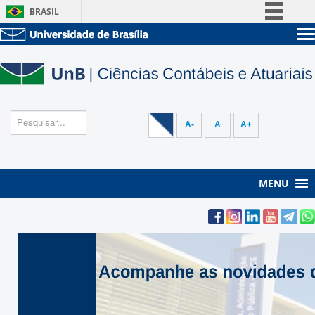
BRASIL
Simplifique!
Sobre a UnB
Comunica BR
Unidades acadêmicas
Participe
Estude na UnB
Graduação
Acesso à informação
Pós-Graduação
Administração
Legislação
A-
A
A+
Servidor
Canais
MENU