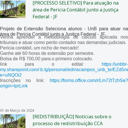
[PROCESSO SELETIVO] Para atuação na
área de Pericia Contábil junto a Justiça
Federal - JF
Projeto de Extensão Seleciona alunos - UnB para atuar na
área de Pericia Contábil junto a Justiça Federal - JF.
Venha aprender a metodologia de cálculo aplicada nos
tribunais e atuar como perito contador nas demandas judiciais.
Perícia contábil, um nicho de mercado!
Ganhe até 60 horas de extensão por semestre.
Bolsa de R$ 700,00 para o primeiro colocado.
link para o edital:
https://unbbr-
my.sharepoint.com/:b:/g/personal/edmscampos_unb_br/
e=uNQOi2
Inscrições no link:
https://forms.office.com/r/Lm72tTzhSa?
origin=lprLink
01 de Março de 2024
[REDISTRIBUIÇÃO] Notícias sobre o
processo de redistribuição CCA