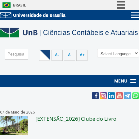
BRASIL
Simplifique!
Sobre a UnB
Comunica BR
Unidades acadêmicas
Participe
Estude na UnB
Graduação
Acesso à informação
Pós-Graduação
Administração
Legislação
A-
A
A+
Servidor
Canais
MENU
07 de Maio de 2026
[EXTENSÃO_2026] Clube do Livro