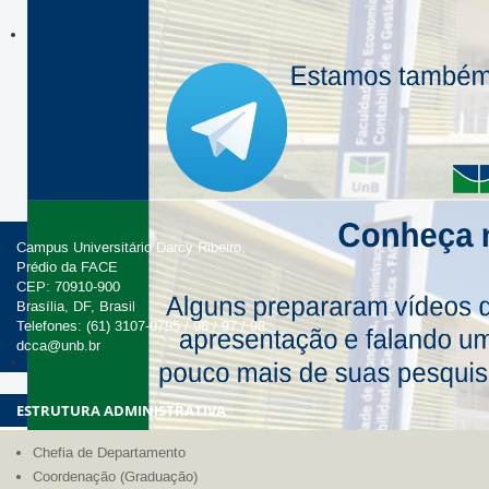
Campus Universitário Darcy Ribeiro,
Prédio da FACE
CEP: 70910-900
Brasília, DF, Brasil
Telefones: (61) 3107-0795 / 96 / 97 / 98
dcca@unb.br
ESTRUTURA ADMINISTRATIVA
Chefia de Departamento
Coordenação (Graduação)