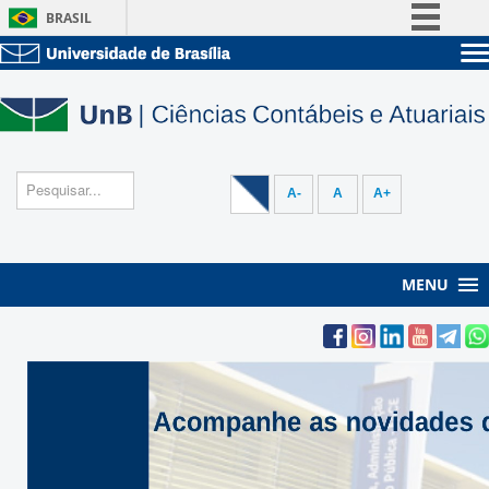
BRASIL
Simplifique!
Sobre a UnB
Comunica BR
Unidades acadêmicas
Participe
Estude na UnB
Graduação
Acesso à informação
Pós-Graduação
Administração
Legislação
A-
A
A+
Servidor
Canais
MENU