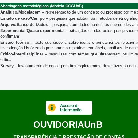
Abordagens metodológicas (Modelo CCGUnB)
Analítico/Modelagem
– representação de um conceito ou processo por mei
Estudo de caso/Campo
– pesquisas que adotam os métodos de etnografia, 
Arquivo/Banco de Dados
– pesquisa com dados numéricos submetidos à anál
Experimental/Quase-experimental
– situações criadas pelos pesquisadore
confirmam
Ensaio Teórico
– texto que discorra sobre ideias e pensamentos relacion
investigação histórica do pensamento e práticas contábeis; análises de con
Crítico-interdisciplinar
– pesquisas com temas que ultrapassem os limites 
crítica
Survey
– levantamento de dados para fins exploratórios, descritivos ou conf
Acesso à
Informação
OUVIDORIA
UnB
TRANSPARÊNCIA E PRESTAÇÃO DE CONTAS