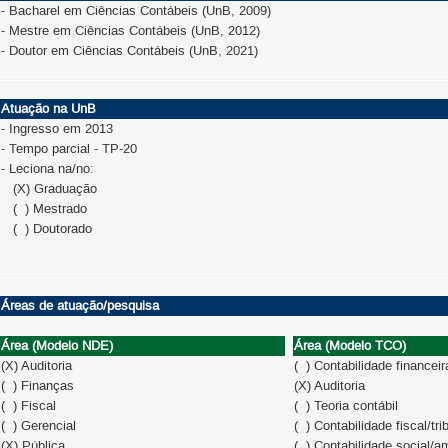
- Bacharel em Ciências Contábeis (UnB, 2009)
- Mestre em Ciências Contábeis (UnB, 2012)
- Doutor em Ciências Contábeis (UnB, 2021)
Atuação na UnB
- Ingresso em 2013
- Tempo parcial - TP-20
- Leciona na/no:
(X) Graduação
( ) Mestrado
( ) Doutorado
Áreas de atuação/pesquisa
Área (Modelo NDE)
Área (Modelo TCO)
(X) Auditoria
( ) Contabilidade financeir
( ) Finanças
(X) Auditoria
( ) Fiscal
( ) Teoria contábil
( ) Gerencial
( ) Contabilidade fiscal/tri
(X) Pública
( ) Contabilidade social/a