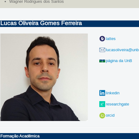
Wagner Rodrigues dos Santos
Lucas Oliveira Gomes Ferreira
lattes
lucasoliveira@unb
página da UnB
linkedin
researchgate
orcid
Formação Acadêmica