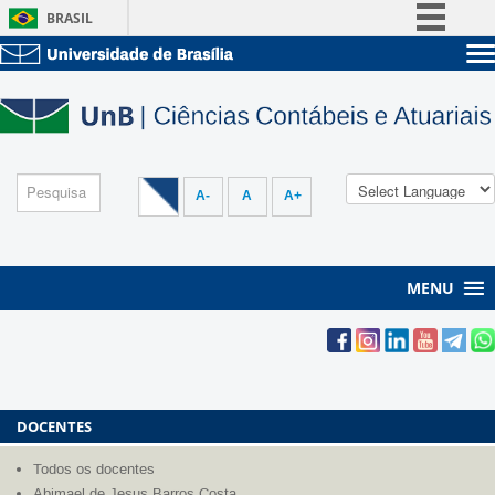
BRASIL
Simplifique!
Sobre a UnB
Comunica BR
Unidades acadêmicas
Participe
Estude na UnB
Graduação
Acesso à informação
Pós-Graduação
Administração
Legislação
A-
A
A+
Servidor
Canais
MENU
DOCENTES
Todos os docentes
Abimael de Jesus Barros Costa