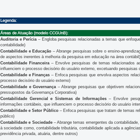
Legenda:
Áreas de Atuação (modelo CCGUnB):
Auditoria e Perícia
– Engloba pesquisas relacionadas a temas que enfoquem 
contabilidade)
Contabilidade e Educação
– Abrange pesquisas sobre o ensino-aprendiza
de aspectos inerentes à melhoria da pesquisa em educação na área contábil
Contabilidade Financeira
– Envolve pesquisas de temas relacionados ao
influenciem o processo decisório do usuário externo, excetuando pesquisas 
Contabilidade e Finanças
– Enfoca pesquisas que envolva aspectos relacio
processo decisório do usuário externo)
Contabilidade e Governança
– Abrange pesquisas que objetivem relaciona
pressupostos da Governança Corporativa)
Contabilidade Gerencial e Sistemas de Informações
– Envolve pesqu
informações contábeis, que influenciem o processo decisório do usuário inte
Contabilidade e Setor Público
– Enfoca pesquisas que tratam de temas rel
público)
Contabilidade e Sociedade
– Abrange temas emergentes da contabilidade, 
à sociedade como, contabilidade tributária, contabilidade aplicada a agências
previdência privada, atuária, dentre outros)