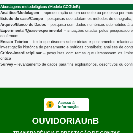
Abordagens metodológicas (Modelo CCGUnB)
Analítico/Modelagem
– representação de um conceito ou processo por mei
Estudo de caso/Campo
– pesquisas que adotam os métodos de etnografia, 
Arquivo/Banco de Dados
– pesquisa com dados numéricos submetidos à anál
Experimental/Quase-experimental
– situações criadas pelos pesquisadore
confirmam
Ensaio Teórico
– texto que discorra sobre ideias e pensamentos relacion
investigação histórica do pensamento e práticas contábeis; análises de con
Crítico-interdisciplinar
– pesquisas com temas que ultrapassem os limites 
crítica
Survey
– levantamento de dados para fins exploratórios, descritivos ou conf
Acesso à
Informação
OUVIDORIA
UnB
TRANSPARÊNCIA E PRESTAÇÃO DE CONTAS