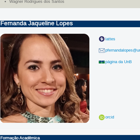
Wagner Rodrigues dos Santos
Fernanda Jaqueline Lopes
lattes
pfernandalopes@un
página da UnB
orcid
Formação Acadêmica