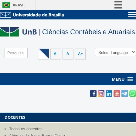
BRASIL
Simplifique!
Sobre a UnB
Comunica BR
Unidades acadêmicas
Participe
Estude na UnB
Graduação
Acesso à informação
Pós-Graduação
Administração
Legislação
A-
A
A+
Servidor
Canais
MENU
DOCENTES
Todos os docentes
Abimael de Jesus Barros Costa