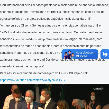
e/ou internacional pelos serviços prestados à sociedade relacionados à formação
acadêmica obtida na Universidade de Brasília, em consonância com o perfil do
egresso definido no projeto político pedagógico institucional da UnB”
“Amaro Luiz de Oliveira Gomes graduou-se em ciências contábeis na UnB em
1985. Foi diretor do departamento de normas do Banco Central e membro do
conselho
International Accounting Standards Board
, órgão internacional, com
representantes de todos os continentes, para o desenvolvimento de padrões
contábeis. Renomado profissional da área na América Latina, contribuiu para o
aprimoramento das normas e padrões de contabilidade financeira aplicáveis ao
mercado financeiro e de capitais”
Para assistir a cerimônia de homenagem do CONSUNI, veja o link:
https://www.youtube.com/watch?v=C9yZoCtOS9Y