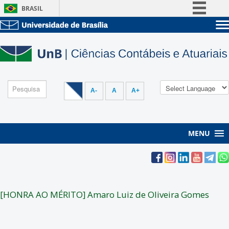
BRASIL
Simplifique!
Sobre a UnB
Comunica BR
Unidades acadêmicas
Participe
Estude na UnB
Graduação
Acesso à informação
Pós-Graduação
Administração
Legislação
A-
A
A+
Servidor
Canais
MENU
[HONRA AO MÉRITO] Amaro Luiz de Oliveira Gomes